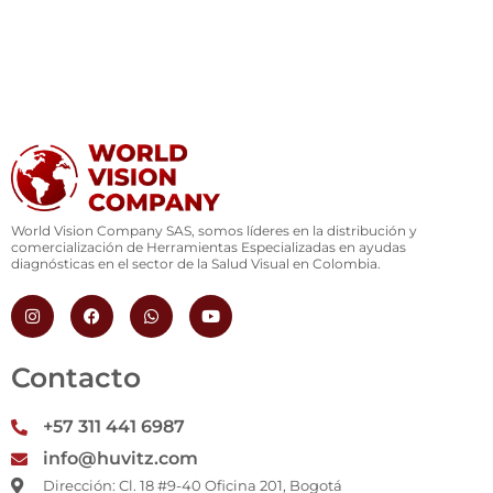
World Vision Company SAS, somos líderes en la distribución y
comercialización de Herramientas Especializadas en ayudas
diagnósticas en el sector de la Salud Visual en Colombia.
I
F
W
Y
n
a
h
o
s
c
a
u
t
e
t
t
a
b
s
u
Contacto
g
o
a
b
r
o
p
e
a
k
p
+57 311 441 6987
m
info@huvitz.com
Dirección: Cl. 18 #9-40 Oficina 201, Bogotá