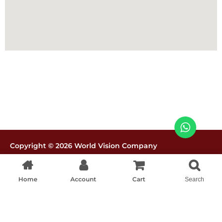
Copyright © 2026 World Vision Company
Políticas de tratamiento de datos
Home
Account
Cart
Search