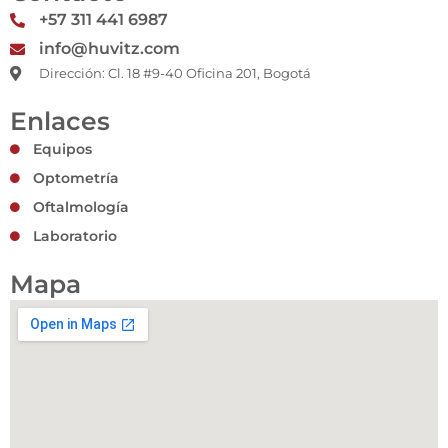
r
o
p
e
+57 311 441 6987
a
k
p
m
info@huvitz.com
Dirección: Cl. 18 #9-40 Oficina 201, Bogotá
Enlaces
Equipos
Optometría
Oftalmología
Laboratorio
Mapa