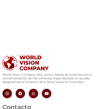
World Vision Company SAS, somos líderes en la distribución y
comercialización de Herramientas Especializadas en ayudas
diagnósticas en el sector de la Salud Visual en Colombia.
I
F
W
Y
n
a
h
o
s
c
a
u
t
e
t
t
a
b
s
u
Contacto
g
o
a
b