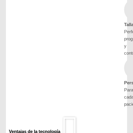
Tall
Perf
pro
y
cont
Pers
Par
cad
paci
Ventajas de la tecnología