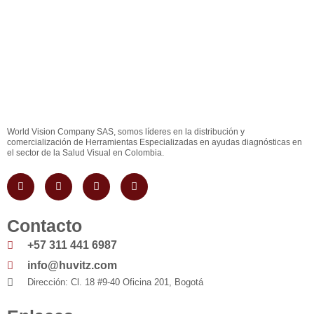
World Vision Company SAS, somos líderes en la distribución y
comercialización de Herramientas Especializadas en ayudas diagnósticas en
el sector de la Salud Visual en Colombia.
I
F
W
Y
n
a
h
o
s
c
a
u
t
e
t
t
a
b
s
u
Contacto
g
o
a
b
r
o
p
e
+57 311 441 6987
a
k
p
m
info@huvitz.com
Dirección: Cl. 18 #9-40 Oficina 201, Bogotá