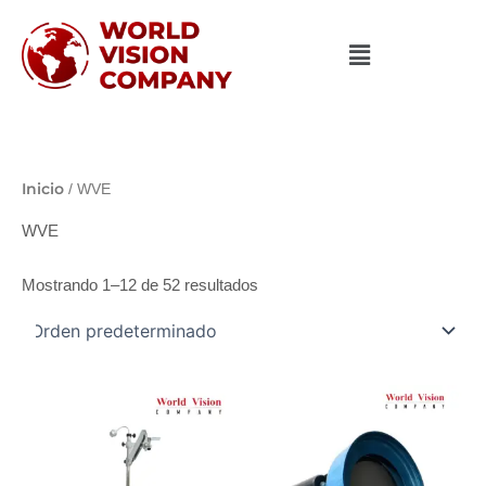
Ir
al
contenido
Inicio
/ WVE
WVE
Mostrando 1–12 de 52 resultados