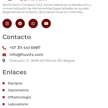
World Vision Company SAS, somos líderes en la distribución y
comercialización de Herramientas Especializadas en ayudas
diagnósticas en el sector de la Salud Visual en Colombia.
I
F
W
Y
n
a
h
o
s
c
a
u
t
e
t
t
a
b
s
u
Contacto
g
o
a
b
r
o
p
e
a
k
p
+57 311 441 6987
m
info@huvitz.com
Dirección: Cl. 18 #9-40 Oficina 201, Bogotá
Enlaces
Equipos
Optometría
Oftalmología
Laboratorio