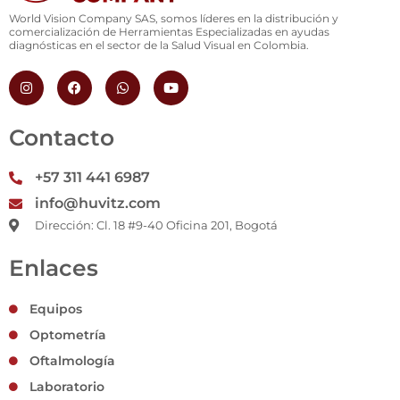
World Vision Company SAS, somos líderes en la distribución y
comercialización de Herramientas Especializadas en ayudas
diagnósticas en el sector de la Salud Visual en Colombia.
I
F
W
Y
n
a
h
o
s
c
a
u
t
e
t
t
a
b
s
u
Contacto
g
o
a
b
r
o
p
e
a
k
p
+57 311 441 6987
m
info@huvitz.com
Dirección: Cl. 18 #9-40 Oficina 201, Bogotá
Enlaces
Equipos
Optometría
Oftalmología
Laboratorio