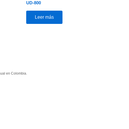
UD-800
Leer más
sual en Colombia.