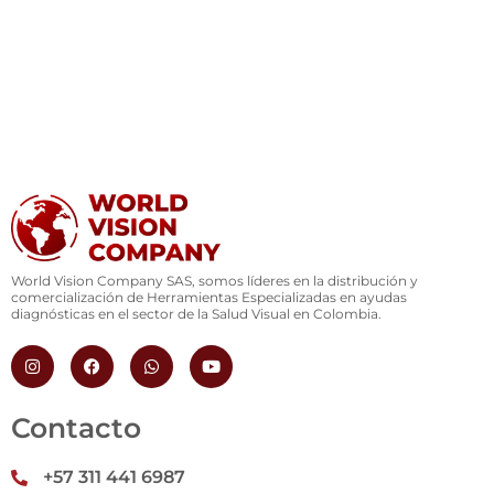
World Vision Company SAS, somos líderes en la distribución y
comercialización de Herramientas Especializadas en ayudas
diagnósticas en el sector de la Salud Visual en Colombia.
I
F
W
Y
n
a
h
o
s
c
a
u
t
e
t
t
a
b
s
u
Contacto
g
o
a
b
r
o
p
e
a
k
p
+57 311 441 6987
m