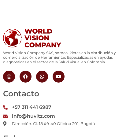
World Vision Company SAS, somos líderes en la distribución y
comercialización de Herramientas Especializadas en ayudas
diagnósticas en el sector de la Salud Visual en Colombia.
I
F
W
Y
n
a
h
o
s
c
a
u
t
e
t
t
a
b
s
u
Contacto
g
o
a
b
r
o
p
e
a
k
p
+57 311 441 6987
m
info@huvitz.com
Dirección: Cl. 18 #9-40 Oficina 201, Bogotá