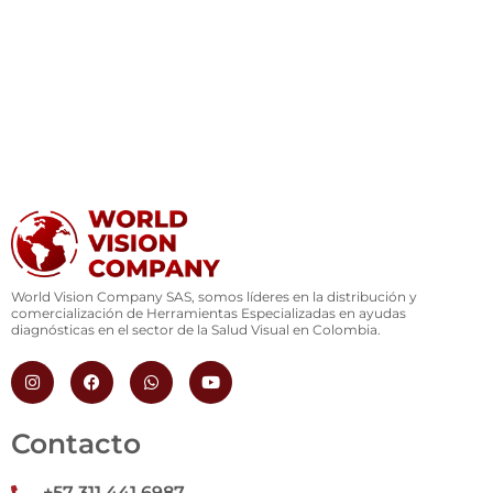
World Vision Company SAS, somos líderes en la distribución y
comercialización de Herramientas Especializadas en ayudas
diagnósticas en el sector de la Salud Visual en Colombia.
I
F
W
Y
n
a
h
o
s
c
a
u
t
e
t
t
a
b
s
u
Contacto
g
o
a
b
r
o
p
e
a
k
p
+57 311 441 6987