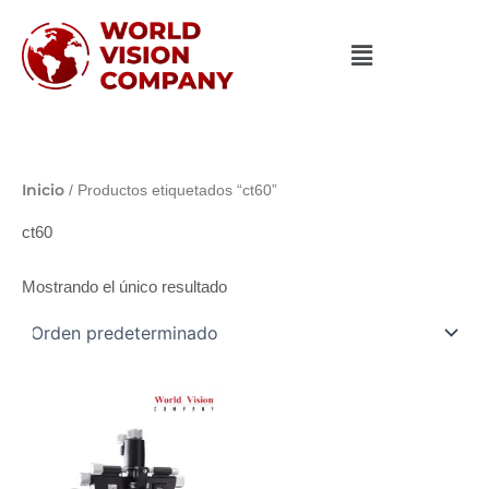
Ir
al
contenido
Inicio
/ Productos etiquetados “ct60”
ct60
Mostrando el único resultado