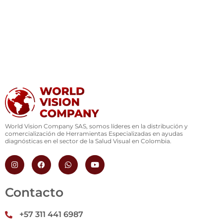
World Vision Company SAS, somos líderes en la distribución y
comercialización de Herramientas Especializadas en ayudas
diagnósticas en el sector de la Salud Visual en Colombia.
I
F
W
Y
n
a
h
o
s
c
a
u
t
e
t
t
a
b
s
u
Contacto
g
o
a
b
r
o
p
e
a
k
p
+57 311 441 6987
m