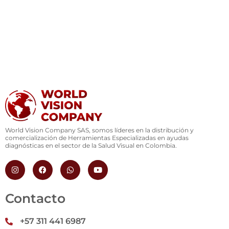
World Vision Company SAS, somos líderes en la distribución y
comercialización de Herramientas Especializadas en ayudas
diagnósticas en el sector de la Salud Visual en Colombia.
I
F
W
Y
n
a
h
o
s
c
a
u
t
e
t
t
a
b
s
u
Contacto
g
o
a
b
r
o
p
e
a
k
p
+57 311 441 6987
m