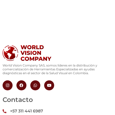
World Vision Company SAS, somos líderes en la distribución y
comercialización de Herramientas Especializadas en ayudas
diagnósticas en el sector de la Salud Visual en Colombia.
I
F
W
Y
n
a
h
o
s
c
a
u
t
e
t
t
a
b
s
u
Contacto
g
o
a
b
r
o
p
e
a
k
p
+57 311 441 6987
m