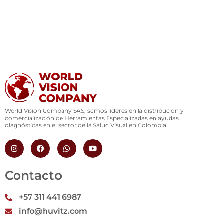
World Vision Company SAS, somos líderes en la distribución y
comercialización de Herramientas Especializadas en ayudas
diagnósticas en el sector de la Salud Visual en Colombia.
I
F
W
Y
n
a
h
o
s
c
a
u
t
e
t
t
a
b
s
u
Contacto
g
o
a
b
r
o
p
e
a
k
p
+57 311 441 6987
m
info@huvitz.com